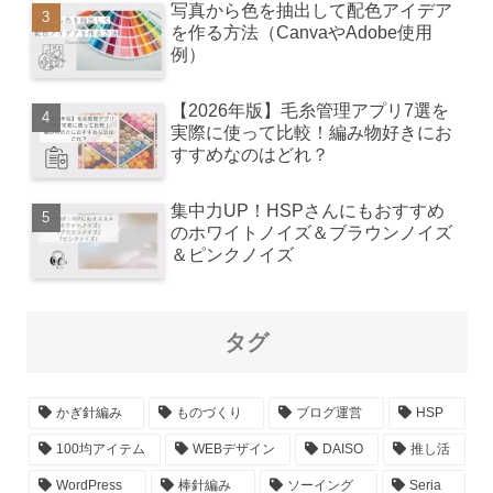
写真から色を抽出して配色アイデア
を作る方法（CanvaやAdobe使用
例）
【2026年版】毛糸管理アプリ7選を
実際に使って比較！編み物好きにお
すすめなのはどれ？
集中力UP！HSPさんにもおすすめ
のホワイトノイズ＆ブラウンノイズ
＆ピンクノイズ
タグ
かぎ針編み
ものづくり
ブログ運営
HSP
100均アイテム
WEBデザイン
DAISO
推し活
WordPress
棒針編み
ソーイング
Seria