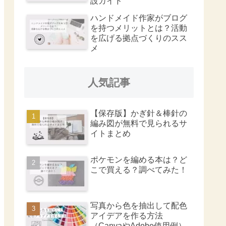
設ガイド
ハンドメイド作家がブログ
を持つメリットとは？活動
を広げる拠点づくりのスス
メ
人気記事
【保存版】かぎ針＆棒針の
編み図が無料で見られるサ
イトまとめ
ポケモンを編める本は？ど
こで買える？調べてみた！
写真から色を抽出して配色
アイデアを作る方法
（CanvaやAdobe使用例）