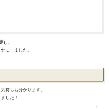
定
し、
方針にしました。
う気持ちも分かります。
しました！