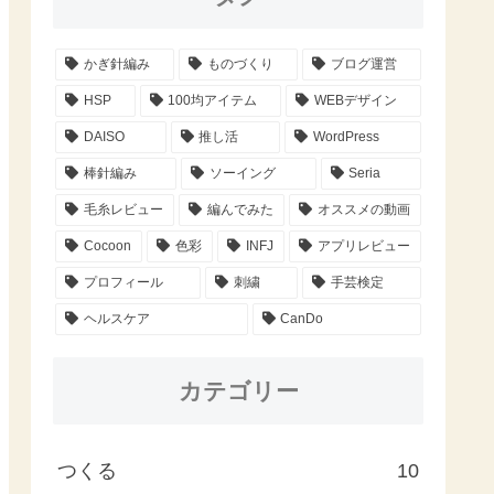
かぎ針編み
ものづくり
ブログ運営
HSP
100均アイテム
WEBデザイン
DAISO
推し活
WordPress
棒針編み
ソーイング
Seria
毛糸レビュー
編んでみた
オススメの動画
Cocoon
色彩
INFJ
アプリレビュー
プロフィール
刺繍
手芸検定
ヘルスケア
CanDo
カテゴリー
つくる
10